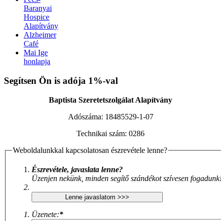
Baranyai
Hospice
Alapítvány
Alzheimer
Café
Mai Ige
honlapja
Xnxx افلام سكس عربي
AV Subthai
Xnxx Arab
indian sex video
Segítsen Ön is adója 1%-val
XNXX ARAB
|
بنت محجبة سكس فيديو
سكس العرب
|
نودزات
جنسي مترجم
Bf Sex
Baptista Szeretetszolgálat Alapítvány
Adószáma:
18485529-1-07
Technikai szám:
0286
Weboldalunkkal kapcsolatosan észrevétele lenne?
Észrevétele, javaslata lenne?
Üzenjen nekünk, minden segítő szándékot szívesen fogadunk
Üzenete:
*