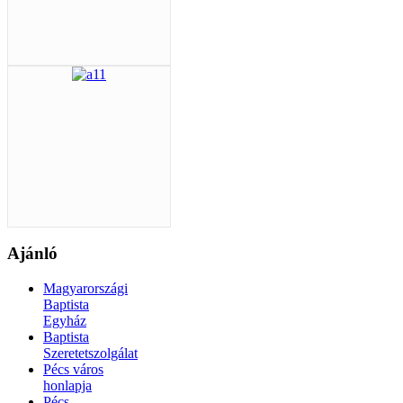
Ajánló
Magyarországi
Baptista
Egyház
Baptista
Szeretetszolgálat
Pécs város
honlapja
Pécs-