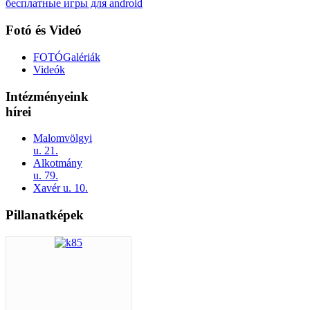
бесплатные игры для android
Fotó és Videó
FOTÓGalériák
Videók
Intézményeink
hírei
Malomvölgyi
u. 21.
Alkotmány
u. 79.
Xavér u. 10.
Pillanatképek