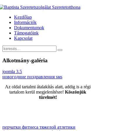
Kezdőlap
Információk
Dokumentumok
Támogatóink
Kapcsolat
Alkotmány-galéria
joomla 3.5
новогодние поздравления sмs
Az oldal tartalmi átalakítás alatt, addig is a régi
tartalom kerül megjelenítésre!
Köszönjük
türelmét!
перчатки фитнеса тяжелой атлетики