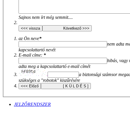
Sajnos nem írt még semmit....
az Ön neve
*
nem adta m
kapcsolattartó nevét
E-mail címe:
*
hibás, vagy
adta meg a kapcsolattartó e-mail címét
a biztonsági számsor mega
szükséges a "robotok" kiszűrésére
JELZŐRENDSZER