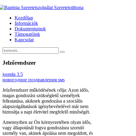
Kezdőlap
Információk
Dokumentumok
Támogatóink
Kapcsolat
Jelzőrendszer
joomla 3.5
новогодние поздравления sмs
Jelzőrendszer működésének célja: Azon idős,
magas gondozási szükségletű személyek
felkutatása, akiknek gondozása a szociális
alapszolgáltatások igénybevételével már nem
biztosítja a napi életvitel megfelelő minőségét.
Amennyiben az Ön környezetében olyan idős,
vagy állapotánál fogva gondozásra szoruló
személy van, akinek ápolása nem megoldott, és