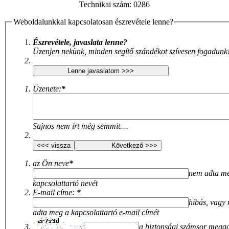
Technikai szám:
0286
Weboldalunkkal kapcsolatosan észrevétele lenne?
Észrevétele, javaslata lenne?
Üzenjen nekünk, minden segítő szándékot szívesen fogadunk
Üzenete:
*
Sajnos nem írt még semmit....
az Ön neve
*
nem adta m
kapcsolattartó nevét
E-mail címe:
*
hibás, vagy
adta meg a kapcsolattartó e-mail címét
a biztonsági számsor mega