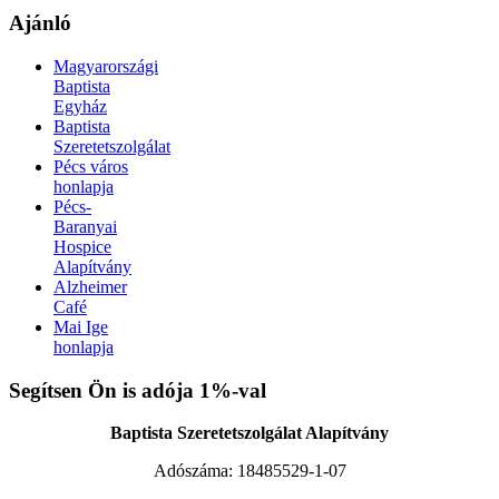
Ajánló
Magyarországi
Baptista
Egyház
Baptista
Szeretetszolgálat
Pécs város
honlapja
Pécs-
Baranyai
Hospice
Alapítvány
Alzheimer
Café
Mai Ige
honlapja
Xnxx افلام سكس عربي
AV Subthai
Xnxx Arab
indian sex video
Segítsen Ön is adója 1%-val
XNXX ARAB
|
بنت محجبة سكس فيديو
سكس العرب
|
نودزات
جنسي مترجم
Bf Sex
Baptista Szeretetszolgálat Alapítvány
Adószáma:
18485529-1-07