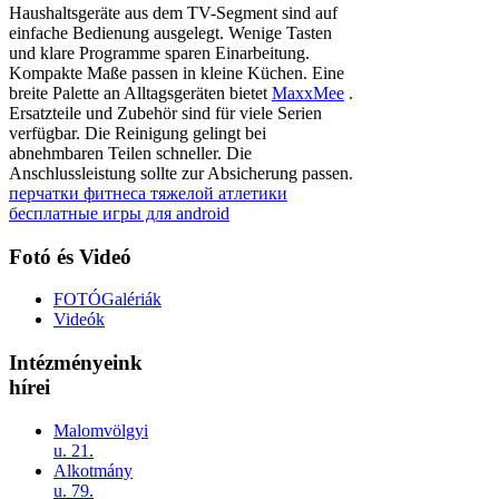
Haushaltsgeräte aus dem TV-Segment sind auf
einfache Bedienung ausgelegt. Wenige Tasten
und klare Programme sparen Einarbeitung.
Kompakte Maße passen in kleine Küchen. Eine
breite Palette an Alltagsgeräten bietet
MaxxMee
.
Ersatzteile und Zubehör sind für viele Serien
verfügbar. Die Reinigung gelingt bei
abnehmbaren Teilen schneller. Die
Anschlussleistung sollte zur Absicherung passen.
перчатки фитнеса тяжелой атлетики
бесплатные игры для android
Fotó és Videó
FOTÓGalériák
Videók
Intézményeink
hírei
Malomvölgyi
u. 21.
Alkotmány
u. 79.