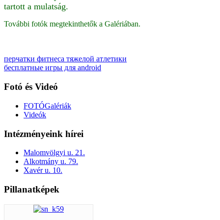
tartott a mulatság.
További fotók megtekinthetők a Galériában.
перчатки фитнеса тяжелой атлетики
бесплатные игры для android
Fotó és Videó
FOTÓGalériák
Videók
Intézményeink hírei
Malomvölgyi u. 21.
Alkotmány u. 79.
Xavér u. 10.
Pillanatképek