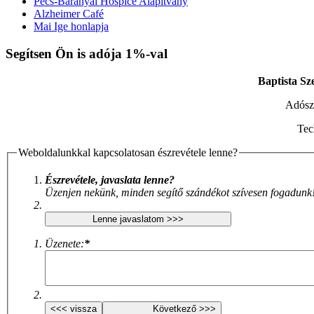
Pécs-Baranyai Hospice Alapítvány
Alzheimer Café
Mai Ige honlapja
Xnxx افلام سكس عربي
AV Subthai
Xnxx Arab
indian sex video
X
Segítsen Ön is adója 1%-val
Baptista Sz
Adós
Tec
Weboldalunkkal kapcsolatosan észrevétele lenne?
Észrevétele, javaslata lenne?
Üzenjen nekünk, minden segítő szándékot szívesen fogadunk
Üzenete:
*