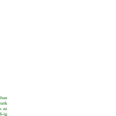
ában
sunk
k az
6-ig