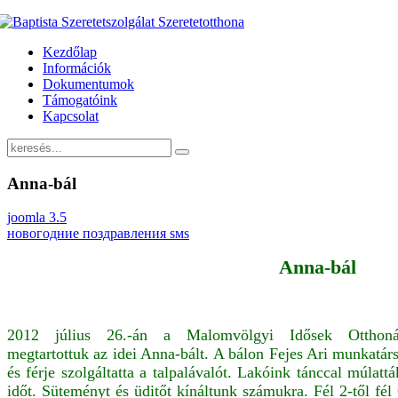
Kezdőlap
Információk
Dokumentumok
Támogatóink
Kapcsolat
Anna-bál
joomla 3.5
новогодние поздравления sмs
Anna-bál
2012 július 26.-án a Malomvölgyi Idősek Otthon
megtartottuk az idei Anna-bált. A bálon Fejes Ari munkatár
és férje szolgáltatta a talpalávalót. Lakóink tánccal múlattá
időt. Süteményt és üditőt kínáltunk számukra. Fél 2-től fél 