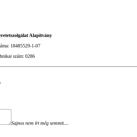
NXX ARAB
|
بنت محجبة سكس فيديو جنسي مترجم
سكس العرب
|
ت
eretetszolgálat Alapítvány
záma:
18485529-1-07
hnikai szám:
0286
!
Sajnos nem írt még semmit....