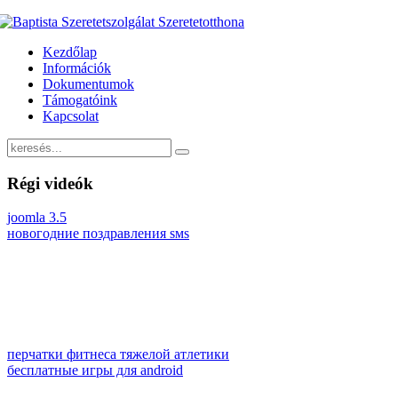
Kezdőlap
Információk
Dokumentumok
Támogatóink
Kapcsolat
Régi videók
joomla 3.5
новогодние поздравления sмs
перчатки фитнеса тяжелой атлетики
бесплатные игры для android