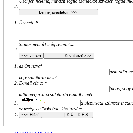
Üzenjen nekünk, minden segítő szándékot szívesen fogadunk
Üzenete:
*
Sajnos nem írt még semmit....
az Ön neve
*
nem adta m
kapcsolattartó nevét
E-mail címe:
*
hibás, vagy
adta meg a kapcsolattartó e-mail címét
a biztonsági számsor mega
szükséges a "robotok" kiszűrésére