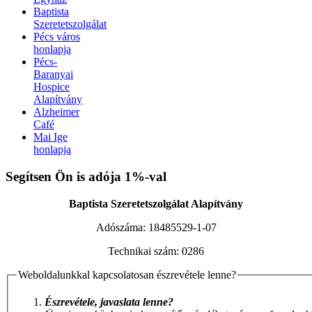
Baptista
Szeretetszolgálat
Pécs város
honlapja
Pécs-
Baranyai
Hospice
Alapítvány
Alzheimer
Café
Mai Ige
honlapja
Xnxx افلام سكس عربي
AV Subthai
Xnxx Arab
indian sex video
Segítsen Ön is adója 1%-val
XNXX ARAB
|
بنت محجبة سكس فيديو
سكس العرب
|
نودزات
جنسي مترجم
Bf Sex
Baptista Szeretetszolgálat Alapítvány
Adószáma:
18485529-1-07
Technikai szám:
0286
Weboldalunkkal kapcsolatosan észrevétele lenne?
Észrevétele, javaslata lenne?