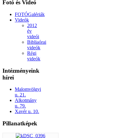
Fotó és Videó
FOTÓGalériák
Videók
2012
év
videói
Bibliaórai
videók
Régi
videók
Intézményeink
hírei
Malomvölgyi
u. 21.
Alkotmány
u. 79.
Xavér u. 10.
Pillanatképek